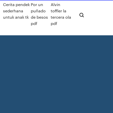
Cerita pendek
Por un
Alvin
sederhana
puñado
toffler la
untuk anak tk
de besos
tercera ola
pdf
pdf