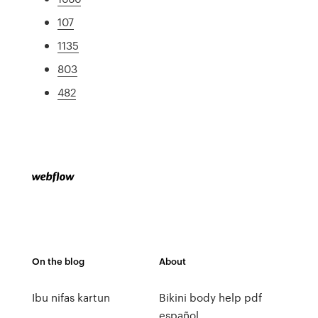
107
1135
803
482
On the blog
About
Ibu nifas kartun
Bikini body help pdf
español